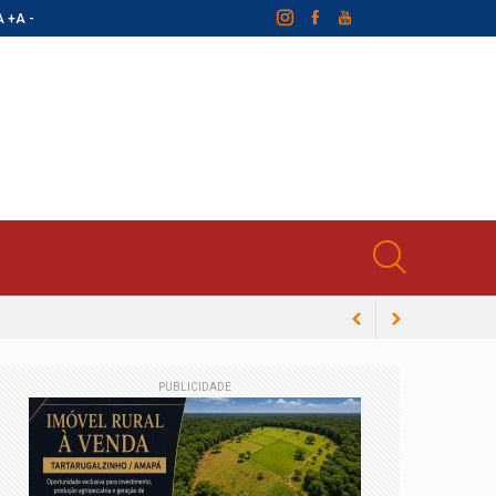
A +
A -
PUBLICIDADE