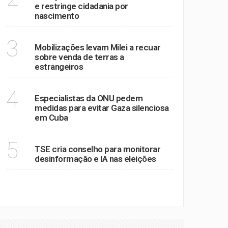
e restringe cidadania por
nascimento
MUNDO
3
Mobilizações levam Milei a recuar
sobre venda de terras a
estrangeiros
MUNDO
4
Especialistas da ONU pedem
medidas para evitar Gaza silenciosa
em Cuba
POLÍTICA
5
TSE cria conselho para monitorar
desinformação e IA nas eleições
VER MAIS