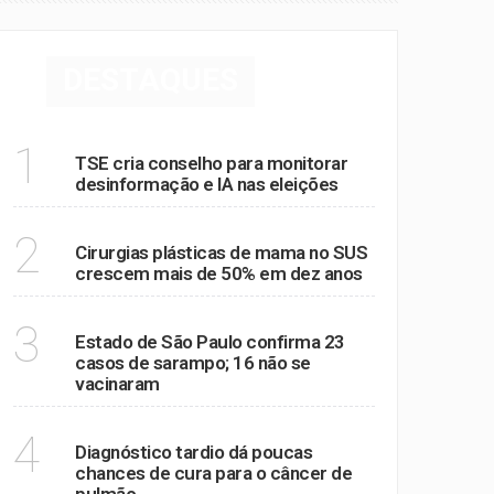
DESTAQUES
POLÍTICA
1
TSE cria conselho para monitorar
desinformação e IA nas eleições
SAÚDE
2
Cirurgias plásticas de mama no SUS
crescem mais de 50% em dez anos
SAÚDE
3
Estado de São Paulo confirma 23
casos de sarampo; 16 não se
vacinaram
SAÚDE
4
Diagnóstico tardio dá poucas
chances de cura para o câncer de