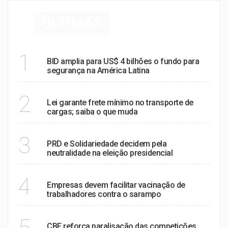
ÚLTIMAS
MUNDO
1
BID amplia para US$ 4 bilhões o fundo para
segurança na América Latina
POLÍTICA
2
Lei garante frete mínimo no transporte de
cargas; saiba o que muda
POLÍTICA
3
PRD e Solidariedade decidem pela
neutralidade na eleição presidencial
SAÚDE
4
Empresas devem facilitar vacinação de
trabalhadores contra o sarampo
ESPORTES
5
CBF reforça paralisação das competições