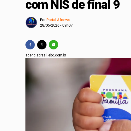
com NIS de final 9
Redução da taxa de j
Flávio Bolsonaro anu
Por
Portal Afnews
28/05/2026 - 09h07
BID amplia para US$ 
Lei garante frete mí
PRD e Solidariedade 
agenciabrasil.ebc.com.br