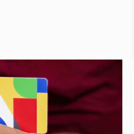
uros ainda é insuficiente, avaliam entidades
ncia Alfredo Gaspar como candidato a vice-presidente na cha
4 bilhões o fundo para segurança na América Latina
nimo no transporte de cargas; saiba o que muda
decidem pela neutralidade na eleição presidencial