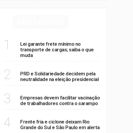
DESTAQUES
POLÍTICA
1
Lei garante frete mínimo no
transporte de cargas; saiba o que
muda
POLÍTICA
2
PRD e Solidariedade decidem pela
neutralidade na eleição presidencial
SAÚDE
3
Empresas devem facilitar vacinação
de trabalhadores contra o sarampo
MEIO AMBIENTE
4
Frente fria e ciclone deixam Rio
Grande do Sul e São Paulo em alerta