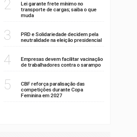
2
Lei garante frete mínimo no
transporte de cargas; saiba o que
muda
POLÍTICA
3
PRD e Solidariedade decidem pela
neutralidade na eleição presidencial
SAÚDE
4
Empresas devem facilitar vacinação
de trabalhadores contra o sarampo
ESPORTES
5
CBF reforça paralisação das
competições durante Copa
Feminina em 2027
VER MAIS