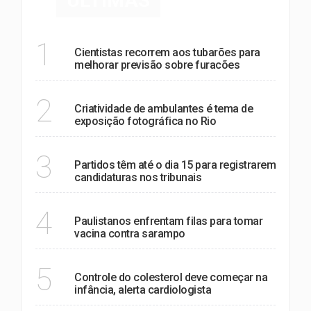
ÚLTIMAS
MUNDO
1
Cientistas recorrem aos tubarões para
melhorar previsão sobre furacões
NOTÍCIAS
2
Criatividade de ambulantes é tema de
exposição fotográfica no Rio
POLÍTICA
3
Partidos têm até o dia 15 para registrarem
candidaturas nos tribunais
SAÚDE
4
Paulistanos enfrentam filas para tomar
vacina contra sarampo
SAÚDE
5
Controle do colesterol deve começar na
infância, alerta cardiologista